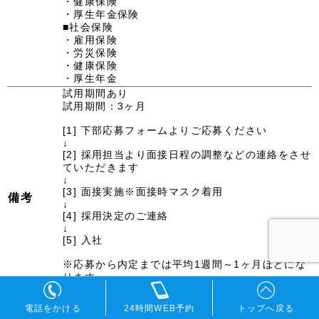
・健康保険
・厚生年金保険
■社会保険
・雇用保険
・労災保険
・健康保険
・厚生年金
試用期間あり
試用期間：3ヶ月
[1] 下部応募フォームよりご応募ください
↓
[2] 採用担当より面接日程の調整などの連絡をさせ
ていただきます
↓
[3] 面接実施※面接時マスク着用
備考
↓
[4] 採用決定のご連絡
↓
[5] 入社
※応募から内定までは平均1週間～1ヶ月ほどにな
ります。
※在職中で今すぐ転職が難しい方も調整のご相談
が可能です。
電話をかける
24時間WEB予約
トップへ戻る