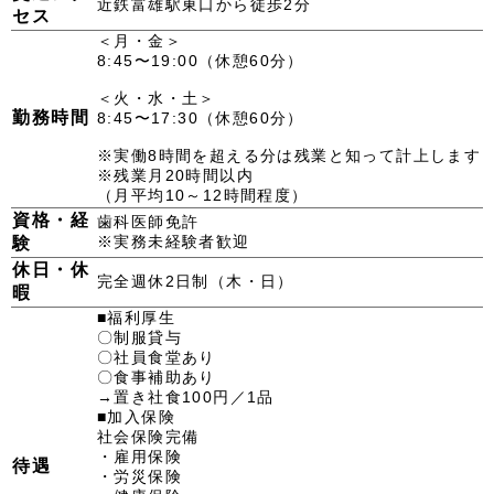
近鉄富雄駅東口から徒歩2分
セス
＜月・金＞
8:45〜19:00（休憩60分）
＜火・水・土＞
勤務時間
8:45〜17:30（休憩60分）
※実働8時間を超える分は残業と知って計上します
※残業月20時間以内
（月平均10～12時間程度）
資格・経
歯科医師免許
※実務未経験者歓迎
験
休日・休
完全週休2日制（木・日）
暇
■福利厚生
〇制服貸与
〇社員食堂あり
〇食事補助あり
→置き社食100円／1品
■加入保険
社会保険完備
・雇用保険
待遇
・労災保険