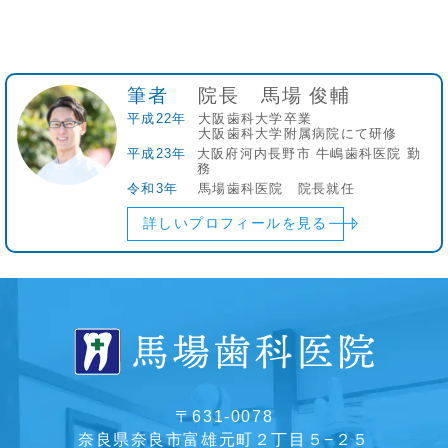
筆者
院長 馬場 俊輔
平成22年
大阪歯科大学卒業
大阪歯科大学附属病院にて研修
平成23年
大阪府河内長野市 牛嶋歯科医院 勤
務
令和3年
馬場歯科医院 院長就任
詳しいプロフィールを見る
〒631-0078
奈良県奈良市富雄元町２丁目５−２５